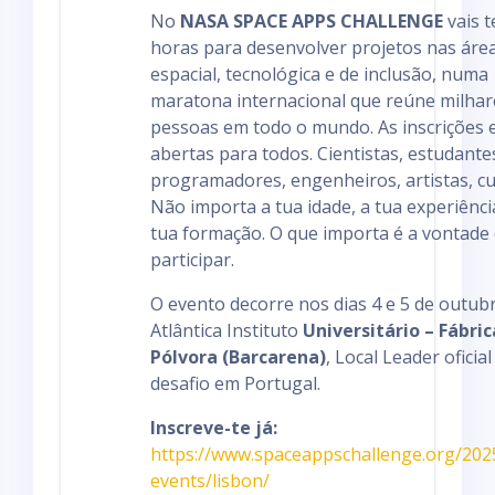
No
NASA SPACE APPS CHALLENGE
vais t
horas para desenvolver projetos nas áre
espacial, tecnológica e de inclusão, numa
maratona internacional que reúne milhar
pessoas em todo o mundo. As inscrições 
abertas para todos. Cientistas, estudante
programadores, engenheiros, artistas, cu
Não importa a tua idade, a tua experiênci
tua formação. O que importa é a vontade
participar.
O evento decorre nos dias 4 e 5 de outub
Atlântica Instituto
Universitário – Fábric
Pólvora (Barcarena)
, Local Leader oficial
desafio em Portugal.
Inscreve-te já:
https://www.spaceappschallenge.org/2025
events/lisbon/