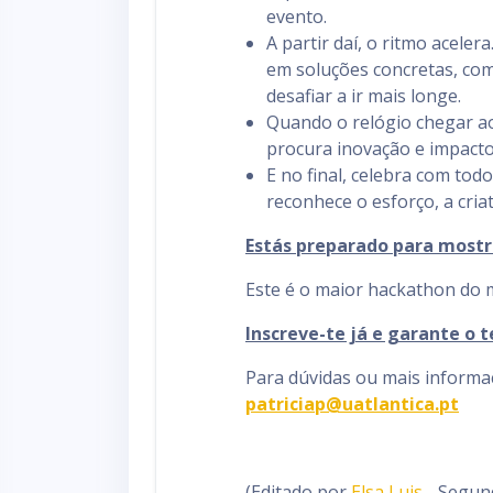
evento.
A partir daí, o ritmo acele
em soluções concretas, com
desafiar a ir mais longe.
Quando o relógio chegar ao 
procura inovação e impacto
E no final, celebra com to
reconhece o esforço, a cria
Estás preparado para mostr
Este é o maior hackathon do m
Inscreve-te já e garante o t
Para dúvidas ou mais informa
patriciap@uatlantica.pt
(Editado por
Elsa Luis
- Segund