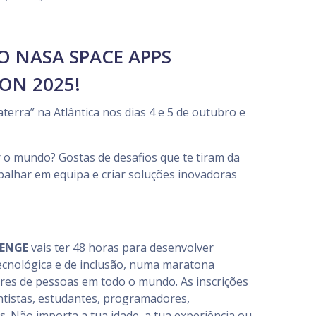
NO NASA SPACE APPS
ON 2025!
erra” na Atlântica nos dias 4 e 5 de outubro e
o mundo? Gostas de desafios que te tiram da
balhar em equipa e criar soluções inovadoras
LENGE
vais ter 48 horas para desenvolver
tecnológica e de inclusão, numa maratona
ares de pessoas em todo o mundo. As inscrições
ntistas, estudantes, programadores,
s. Não importa a tua idade, a tua experiência ou