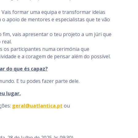
ra. Vais formar uma equipa e transformar ideias
 o apoio de mentores e especialistas que te vão
fim, vais apresentar o teu projeto a um júri que
 real.
dos os participantes numa cerimónia que
tividade e a coragem de pensar além do possível.
ar do que és capaz?
undo. E tu podes fazer parte dele.
eu lugar.
ções:
geral@uatlantica.pt
ou
a, 28 de Julho de 2025 às 09:30)