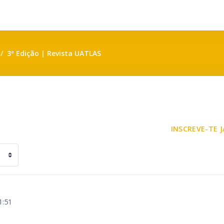
3ª Edição | Revista UATLAS
INSCREVE-TE J
1:51