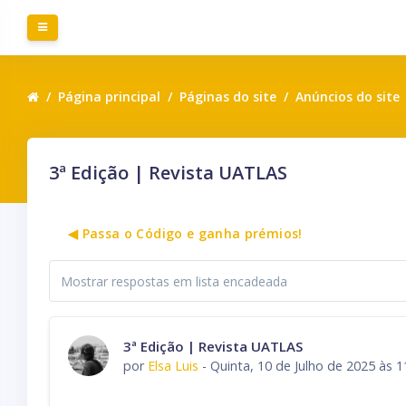
Ir para o conteúdo principal
Painel lateral
Página principal
Páginas do site
Anúncios do site
3ª Edição | Revista UATLAS
◀︎ Passa o Código e ganha prémios!
Modo de
visualização
Número de respostas: 0
3ª Edição | Revista UATLAS
por
Elsa Luis
-
Quinta, 10 de Julho de 2025 às 1