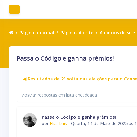
Ir para o conteúdo principal
Painel lateral
Página principal
Páginas do site
Anúncios do site
Passa o Código e ganha prémios!
◀︎ Resultados da 2ª volta das eleições para o Con
Modo de
visualização
Número de respostas: 0
Passa o Código e ganha prémios!
por
Elsa Luis
-
Quarta, 14 de Maio de 2025 às 1