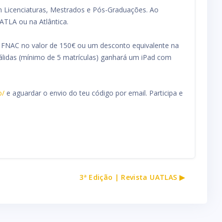
em Licenciaturas, Mestrados e Pós-Graduações. Ao
SATLA ou na Atlântica.
d FNAC no valor de 150€ ou um desconto equivalente na
válidas (mínimo de 5 matrículas) ganhará um iPad com
o/
e aguardar o envio do teu código por email. Participa e
3ª Edição | Revista UATLAS ▶︎