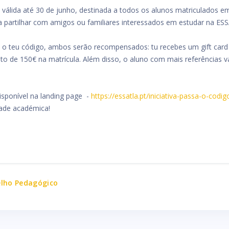
, válida até 30 de junho, destinada a todos os alunos matriculados 
ra partilhar com amigos ou familiares interessados em estudar na ES
do o teu código, ambos serão recompensados: tu recebes um gift car
to de 150€ na matrícula. Além disso, o aluno com mais referências 
isponível na landing page -
https://essatla.pt/iniciativa-passa-o-codig
dade académica!
selho Pedagógico