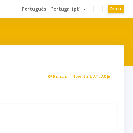
Português - Portugal ‎(pt)‎
Entrar
3ª Edição | Revista UATLAS ▶︎